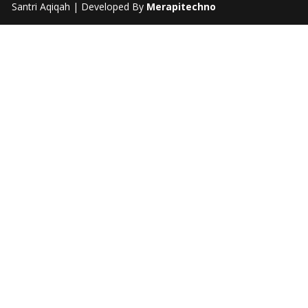
Santri Aqiqah | Developed By
Merapitechno