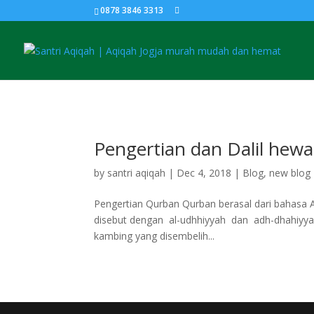
0878 3846 3313
Pengertian dan Dalil hew
by
santri aqiqah
|
Dec 4, 2018
|
Blog
,
new blog
Pengertian Qurban Qurban berasal dari bahasa Arab, ” Qurban “ yan
disebut dengan al-udhhiyyah dan adh-dhahiyyah 
kambing yang disembelih...