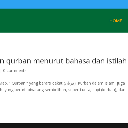
HOME
an qurban menurut bahasa dan istilah
|
0 comments
g berarti dekat (قربان). Kurban dalam Islam juga
yang berarti binatang sembelihan, seperti unta, sapi (kerbau), dan