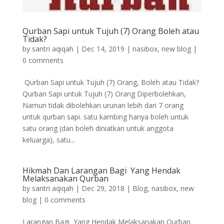
Qurban Sapi untuk Tujuh (7) Orang Boleh atau
Tidak?
by
santri aqiqah
|
Dec 14, 2019
|
nasibox
,
new blog
|
0 comments
Qurban Sapi untuk Tujuh (7) Orang, Boleh atau Tidak?
Qurban Sapi untuk Tujuh (7) Orang Diperbolehkan,
Namun tidak dibolehkan urunan lebih dari 7 orang
untuk qurban sapi. satu kambing hanya boleh untuk
satu orang (dan boleh diniatkan untuk anggota
keluarga), satu...
Hikmah Dan Larangan Bagi Yang Hendak
Melaksanakan Qurban
by
santri aqiqah
|
Dec 29, 2018
|
Blog
,
nasibox
,
new
blog
|
0 comments
Larangan Bagi Yang Hendak Melaksanakan Qurban