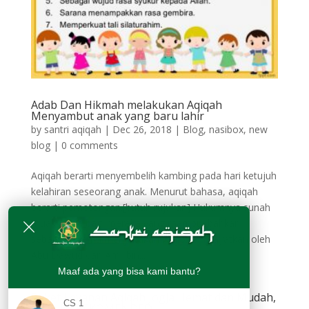
Adab Dan Hikmah melakukan Aqiqah
Menyambut anak yang baru lahir
by
santri aqiqah
|
Dec 26, 2018
|
Blog
,
nasibox
,
new
blog
|
0 comments
Aqiqah berarti menyembelih kambing pada hari ketujuh
kelahiran seseorang anak. Menurut bahasa, aqiqah
berarti pemotongan.[butuh rujukan] Hukumnya sunah
muakkadah bagi mereka yang mampu, bahkan
sebagian ulama menyatakan wajib. Diriwayatkan oleh
Abu Dawud dari Amr bin...
Maaf ada yang bisa kami bantu?
Paket Layanan Aqiqah Jogja Hemat dan Mudah,
CS 1
terbukti REKOMENDED