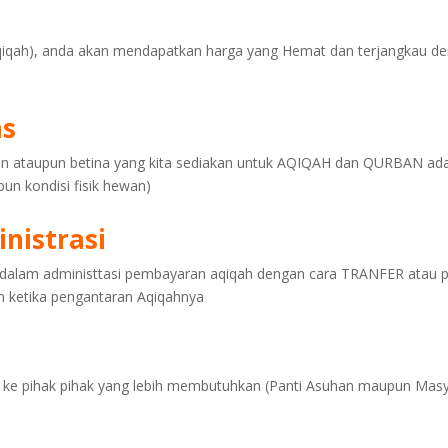
u
i Aqiqah), anda akan mendapatkan harga yang Hemat dan terjangkau 
as
n ataupun betina yang kita sediakan untuk AQIQAH dan QURBAN ada
pun kondisi fisik hewan)
nistrasi
alam administtasi pembayaran aqiqah dengan cara TRANFER atau p
n ketika pengantaran Aqiqahnya
a ke pihak pihak yang lebih membutuhkan (Panti Asuhan maupun Masy