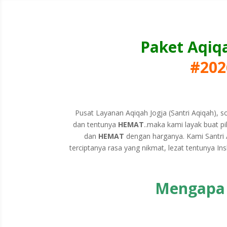
Paket Aqiq
#202
Pusat Layanan Aqiqah Jogja (Santri Aqiqah), s
dan tentunya
HEMAT
..maka kami layak buat pi
dan
HEMAT
dengan harganya. Kami Santri 
terciptanya rasa yang nikmat, lezat tentunya I
Mengapa H