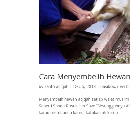
Cara Menyembelih Hewan A
by
santri aqiqah
|
Dec 5, 2018
|
nasibox
,
new b
Menyembeih hewan aqiqah setiap walet muslim a
Seperti Sabda Rosulullah Saw: “Sesungguhnya Al
kamu membunuh kamu, katakanlah kamu...